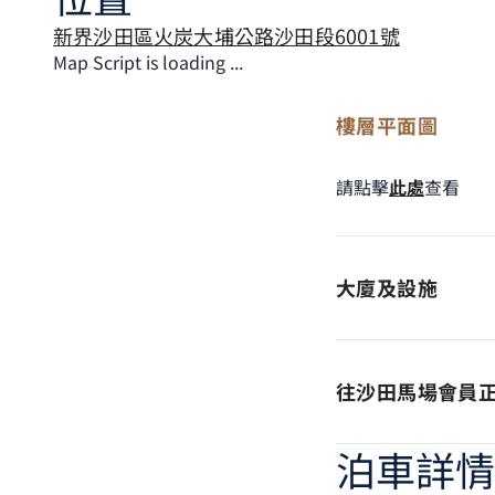
新界沙田區火炭大埔公路沙田段6001號
Map Script is loading ...
樓層平面圖
請點擊
此處
查看
大廈及設施​
往沙田馬場會員
泊車詳情