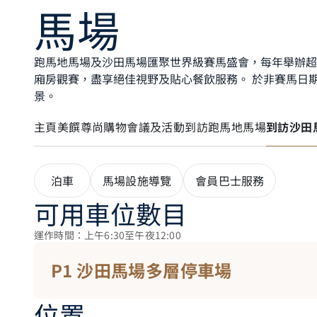
馬場
跑馬地馬場及沙田馬場匯聚世界級賽馬盛會，每年舉辦超過
廂房觀賽，盡享絕佳視野及貼心餐飲服務。​ 於非賽馬
景。
主頁
美饌
尊尚購物
會議及活動
到訪跑馬地馬場
到訪沙田
泊車
馬場設施導覽
會員巴士服務
可用車位數目
運作時間：上午6:30至午夜12:00
P1 沙田馬場多層停車場
位置