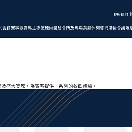
聯絡我們
於會籍
賽事觀賞
馬主專區
臻尚體驗
會所及馬場
美饌
休閒
尊尚購物
會議及
餚及盛大宴席，為賓客提供一系列的餐飲體驗。