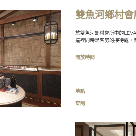
雙魚河鄉村會
於雙魚河鄉村會所中的LEV
這裡同時是客房的接待處，
開放時間
地點
查詢