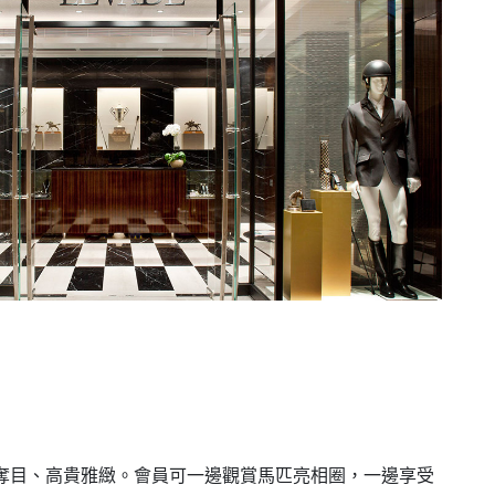
彩奪目、高貴雅緻。會員可一邊觀賞馬匹亮相圈，一邊享受