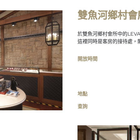
雙魚河鄉村會
於雙魚河鄉村會所中的LEV
這裡同時是客房的接待處，
開放時間
地點
查詢