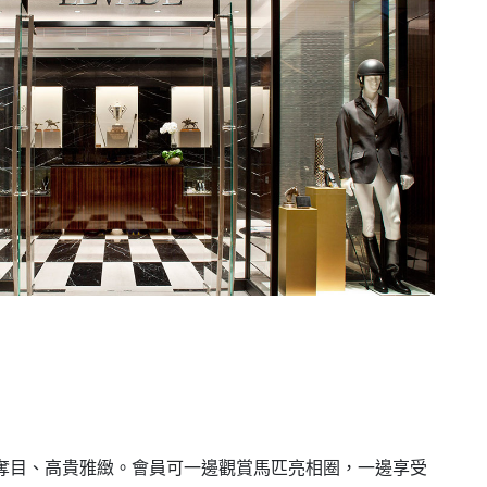
彩奪目、高貴雅緻。會員可一邊觀賞馬匹亮相圈，一邊享受