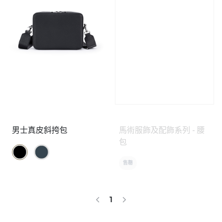
男士真皮斜挎包
馬術服飾及配飾系列 - 腰
包
售罄
1