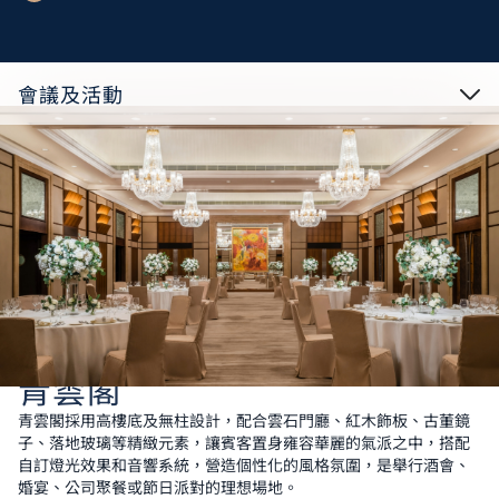
會議及活動
青雲閣
青雲閣採用高樓底及無柱設計，配合雲石門廳、紅木飾板、古董鏡
子、落地玻璃等精緻元素，讓賓客置身雍容華麗的氣派之中，搭配
自訂燈光效果和音響系統，營造個性化的風格氛圍，是舉行酒會、
婚宴、公司聚餐或節日派對的理想場地。