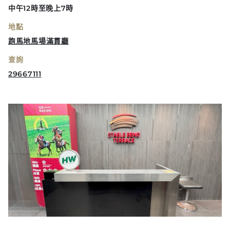
中午12時至晚上7時
地點
跑馬地馬場滿貫廳
查詢
29667111