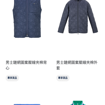
男士鏈網圖案壓線夾棉背
男士鏈網圖案壓線夾棉外
心
套
專享貨品
專享貨品