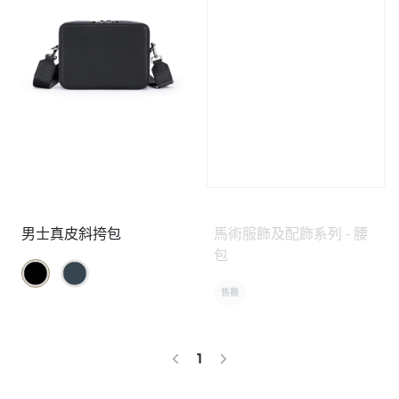
男士真皮斜挎包
馬術服飾及配飾系列 - 腰
包
售罄
1