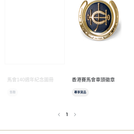
馬會140週年紀念圖冊
香港賽馬會車頭徽章
售罄
專享貨品
1