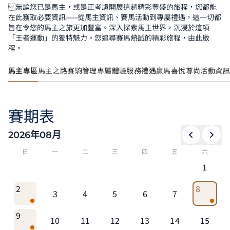
無論您已是馬主，或是正考慮開展這趟精彩豐盛的旅程，您都能
在此獲取必要資訊——從馬主資訊、賽馬活動到專屬禮遇，這一切都
旨在令您的馬主之旅更加豐富。深入探索馬主世界，沉浸於這項
「王者運動」的獨特魅力。您追尋賽馬熱誠的精彩旅程，由此啟
程。
馬主專區
馬主之路
賽駒管理
專屬體驗
服務禮遇
贏馬喜悅
尊尚活動
資
賽期表
2026年08月
日
一
二
三
四
五
六
1
2
8
3
4
5
6
7
9
10
11
12
13
14
15