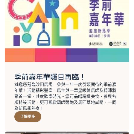
季前嘉年華矚目再臨！
誠邀您蒞臨沙田馬場，參與一年一度引頸期待的季前嘉
年華！活動精彩豐富，馬主與一眾星級練馬師及騎師將
聚首一堂，共度歡樂時光。您可品嚐精緻美食、參與各
項特設活動，更可觀賞騎師競跑及馬匹草地試閘，一同
為新馬季熱身！
了解更多