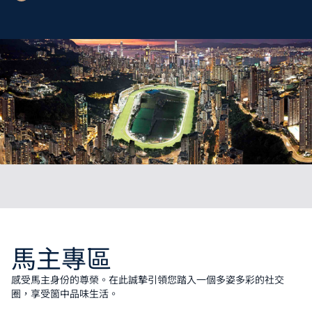
馬匹抽籤 2026
閱讀更多
馬主專區
感受馬主身份的尊榮。在此誠摯引領您踏入一個多姿多彩的社交
圈，享受箇中品味生活。