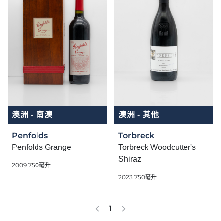
澳洲 - 南澳
澳洲 - 其他
Penfolds
Torbreck
Penfolds Grange
Torbreck Woodcutter's
Shiraz
2009 750毫升
2023 750毫升
1