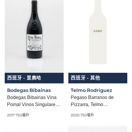
西班牙 - 里奧哈
西班牙 - 其他
Bodegas Bibainas
Telmo Rodriguez
Bodegas Bibainas Vina
Pegaso Barranos de
Pomal Vinos Singulares
Pizzarra, Telmo
Garnacha
Rodriguez
2017 750毫升
2020 750毫升