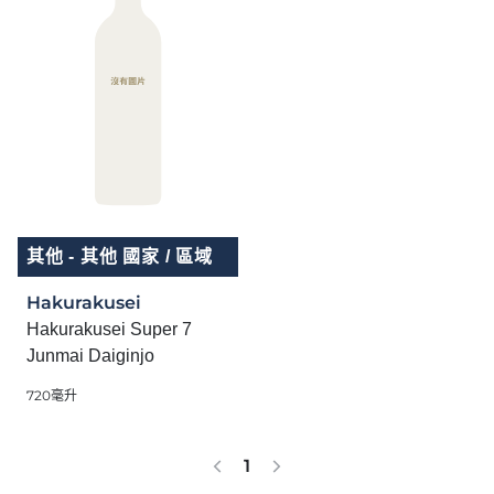
其他 - 其他 國家 / 區域
Hakurakusei
Hakurakusei Super 7
Junmai Daiginjo
720毫升
1