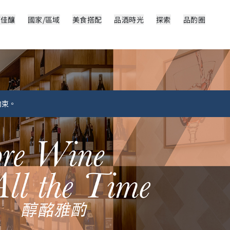
酒佳釀
國家/區域
美食搭配
品酒時光
探索
品酌圈
約束。