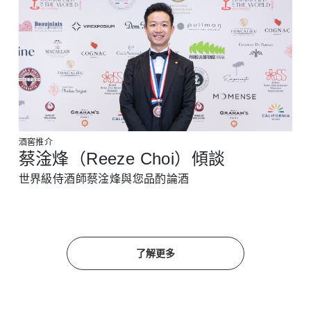
酒窖推介
蔡淦烽（Reeze Choi）傾談
世界級侍酒師蔡淦烽與您品酌論酒
了解更多