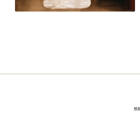
香檳 / 氣泡酒
根