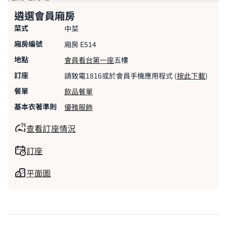
遴選會員廂房
菜式
中菜
廂房編號
廂房 E514
地點
會員看台第一座
五樓
訂座
請致電1816或於會員手機應用程式 (
按此下載
)
餐單
飲品餐單
基本衣著準則
優雅服飾
查看訂座情況
訂座
平面圖