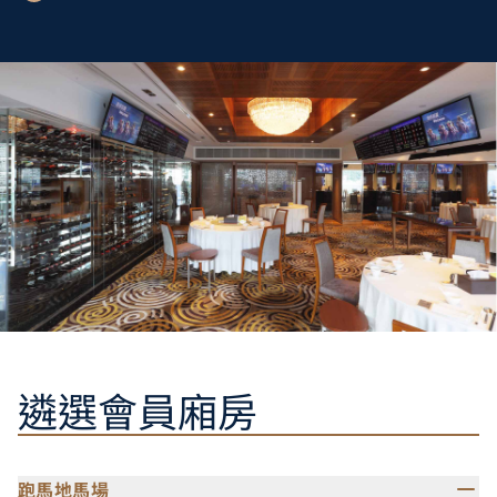
遴選會員廂房
跑馬地馬場