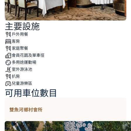
主要設施
戶外用餐
客房
家庭聚餐
會員花園及單車徑
多用途運動場
室外游泳池
扒房
兒童游樂區
可用車位數目
雙魚河鄉村會所