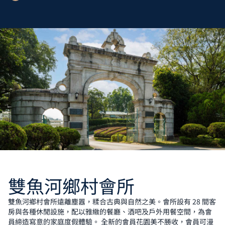
雙魚河鄉村會所
雙魚河鄉村會所遠離塵囂，糅合古典與自然之美。會所設有 28 間客
房與各種休閒設施，配以雅緻的餐廳、酒吧及戶外用餐空間，為會
員締造寫意的家庭度假體驗。 全新的會員花園美不勝收，會員可漫