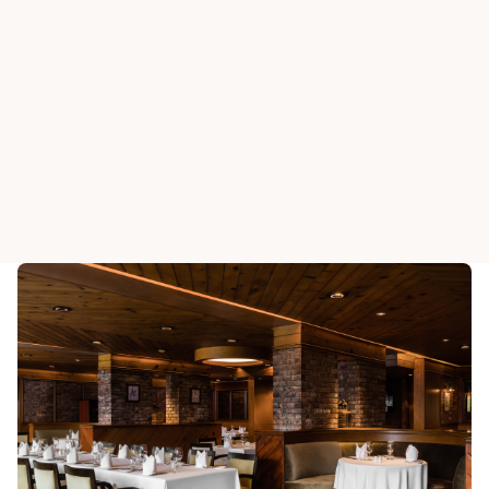
雙魚河鄉村會所
雙魚河鄉村會所
蹄鐵扒房
馬鐙酒吧
瀏覽所有餐廳