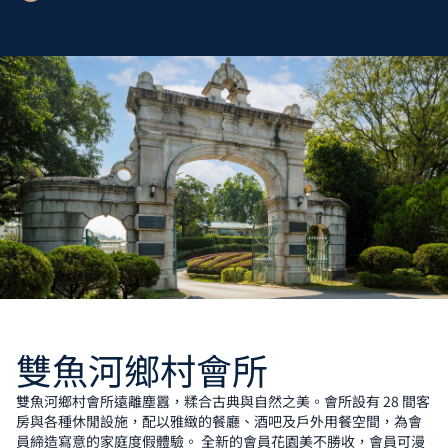
雙魚河鄉村會所
雙魚河鄉村會所遠離塵囂，糅合古典與自然之美。會所設有 28 間客
房與各種休閒設施，配以雅緻的餐廳、酒吧及戶外用餐空間，為會
員締造寫意的家庭度假體驗。 全新的會員花園美不勝收，會員可漫