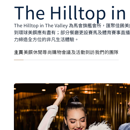
The Hilltop in
The Hilltop in The Valley 為馬會旗艦會所，
到環球美饌應有盡有；部分餐廳更設賽馬及體育賽事直播
力締造全方位的非凡生活體驗。​
主頁
美饌
休閒
尊尚購物
會議及活動
到訪
我們的團隊