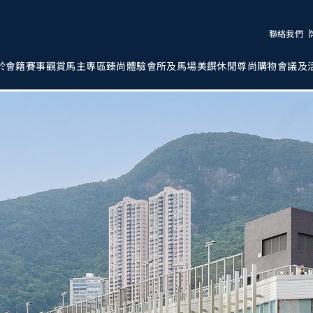
聯絡我們
於會籍
賽事觀賞
馬主專區
臻尚體驗
會所及馬場
美饌
休閒
尊尚購物
會議及