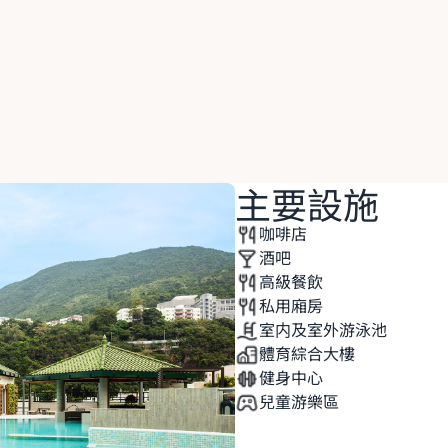
瀏覽所有餐廳
主要設施
咖啡店
酒吧
高級餐飲
私用廂房
室内及室外游泳池
體育綜合大樓
健身中心
兒童游樂區