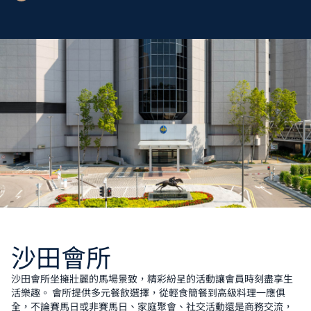
沙田會所
沙田會所坐擁壯麗的馬場景致，精彩紛呈的活動讓會員時刻盡享生
活樂趣。 會所提供多元餐飲選擇，從輕食簡餐到高級料理一應俱
全，不論賽馬日或非賽馬日、家庭聚會、社交活動還是商務交流，