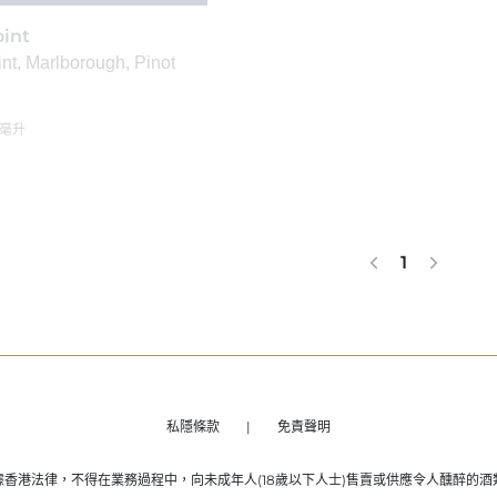
int
, Marlborough, Pinot
0毫升
1
私隱條款
免責聲明
據香港法律，不得在業務過程中，向未成年人(18歲以下人士)售賣或供應令人醺醉的酒