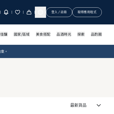
登入 / 註冊
取得應用程式
酒佳釀
國家/區域
美食搭配
品酒時光
探索
品酌圈
約束。