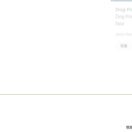
Dog Po
Dog Point
Noir
2020 75
售罄
根