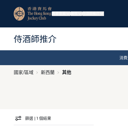
馬會會員
購物
侍酒師推介
消費
國家/區域
新西蘭
其他
篩選
|
1
個結果