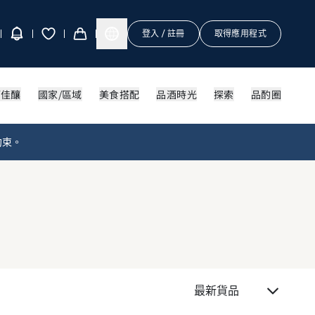
登入 / 註冊
取得應用程式
酒佳釀
國家/區域
美食搭配
品酒時光
探索
品酌圈
約束。